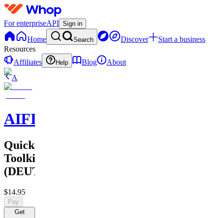
For enterprise
API
Sign in
Home
Discover
Start a business
Search
Resources
Affiliates
Blog
About
Help
A
AIFLUENZA
Quickstart
Toolkit
(DEUTSCH)
$14.95
Pay
Get