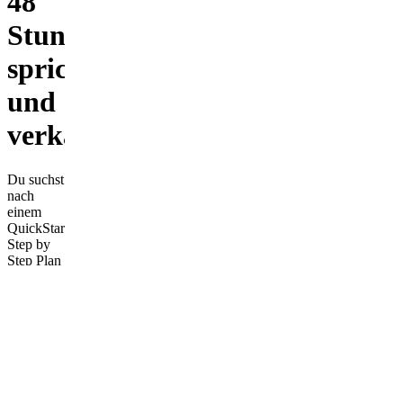
48
Stunden
spricht
und
verkauft
Du suchst
nach
einem
QuickStart
Step by
Step Plan
und nach
einem
erprobten
Toolkit,
mithilfe
dessen
Dein
Avatar in