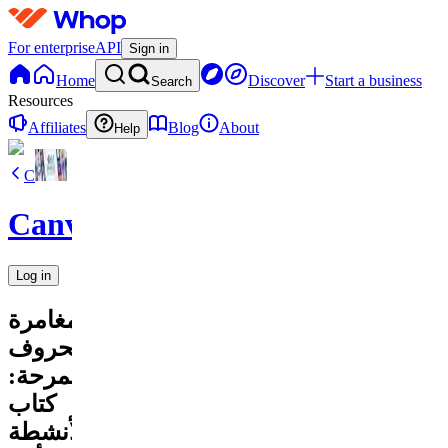
For enterprise
API
Sign in
Home
Discover
Start a business
Search
Resources
Affiliates
Blog
About
Help
C
CanvaVault
Log in
مغامرة
الحروف
المرحة:
كتاب
الأنشطة