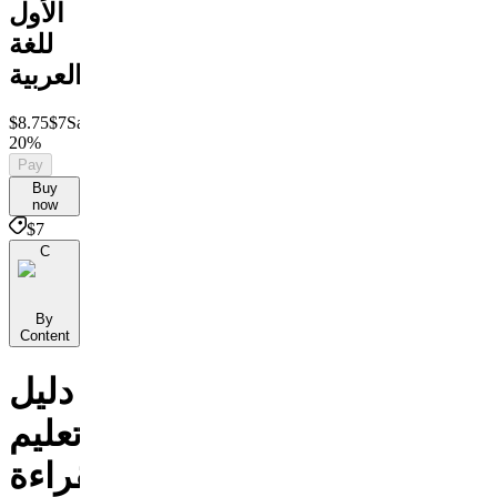
الأول
للغة
العربية
$8.75
$7
Save
20%
Pay
Buy
now
$7
C
By
Content
دليل
تعليم
القراءة