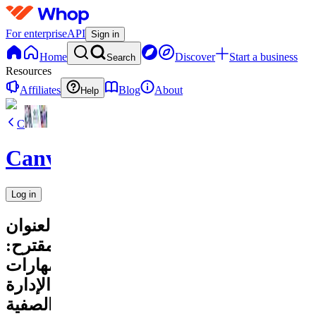
For enterprise
API
Sign in
Home
Discover
Start a business
Search
Resources
Affiliates
Blog
About
Help
C
CanvaVault
Log in
العنوان
المقترح:
مهارات
الإدارة
الصفية