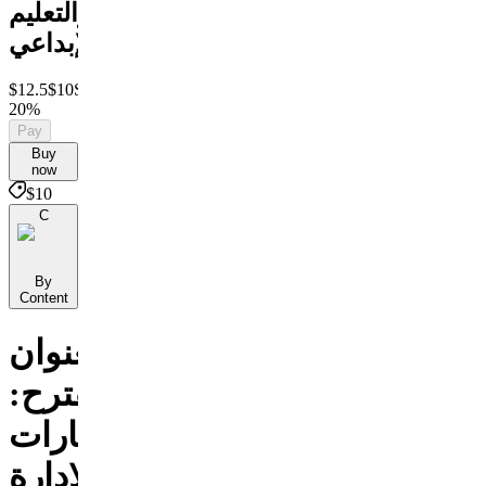
والتعليم
الإبداعي
$12.5
$10
Save
20%
Pay
Buy
now
$10
C
By
Content
العنوان
المقترح:
مهارات
الإدارة