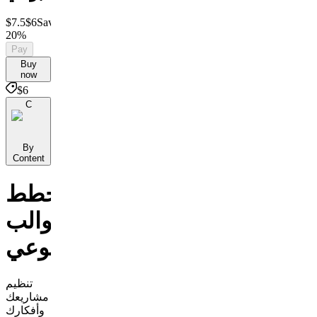
$7.5
$6
Save
20%
Pay
Buy
now
$6
C
By
Content
مخطط
القوالب
الاسبوعي
تنظيم
مشاريعك
وأفكارك