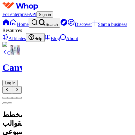
For enterprise
API
Sign in
Home
Discover
Start a business
Search
Resources
Affiliates
Blog
About
Help
C
CanvaVault
Log in
مخطط
القوالب
الاسبوعي