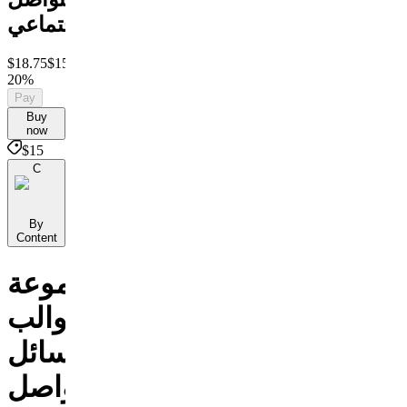
الاجتماعي
$18.75
$15
Save
20%
Pay
Buy
now
$15
C
By
Content
مجموعة
قوالب
وسائل
التواصل