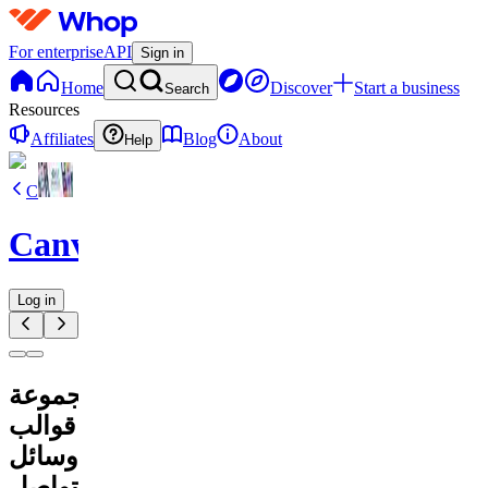
For enterprise
API
Sign in
Home
Discover
Start a business
Search
Resources
Affiliates
Blog
About
Help
C
CanvaVault
Log in
مجموعة
قوالب
وسائل
التواصل