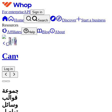
For enterprise
API
Sign in
Home
Discover
Start a business
Search
Resources
Affiliates
Blog
About
Help
C
CanvaVault
Log in
مجموعة
قوالب
وسائل
التواصل