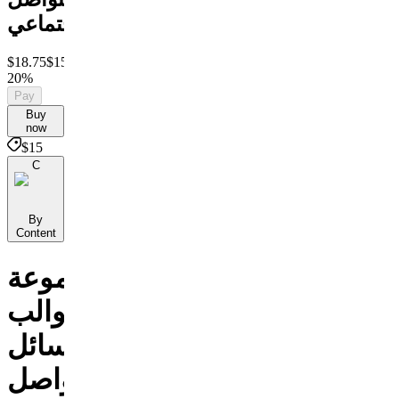
الاجتماعي
$18.75
$15
Save
20%
Pay
Buy
now
$15
C
By
Content
مجموعة
قوالب
وسائل
التواصل