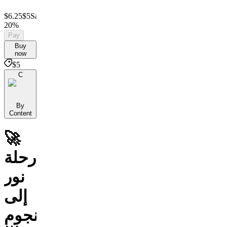
$6.25
$5
Save
20%
Pay
Buy
now
$5
C
By
Content
🚀
رحلة
نور
إلى
النجوم