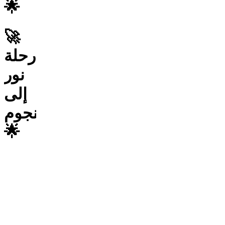
🌟
🚀
رحلة
نور
إلى
النجوم
🌟
—
حوّل
رحلتك
الإبداعية