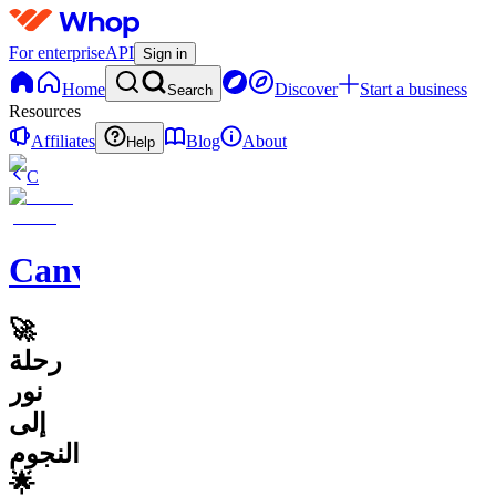
For enterprise
API
Sign in
Home
Discover
Start a business
Search
Resources
Affiliates
Blog
About
Help
C
CanvaVault
🚀
رحلة
نور
إلى
النجوم
🌟