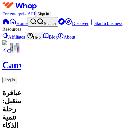
For enterprise
API
Sign in
Home
Discover
Start a business
Search
Resources
Affiliates
Blog
About
Help
C
CanvaVault
Log in
عباقرة
المستقبل:
رحلة
تنمية
الذكاء