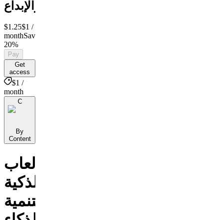
والإبداع
$1.25
$1
/
month
Save
20%
Pay
Get
access
$1 /
month
C
By
Content
الالعاب
الذكية
لتنمية
الذكاء