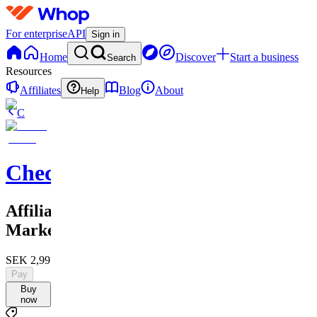
For enterprise
API
Sign in
Home
Discover
Start a business
Search
Resources
Affiliates
Blog
About
Help
C
Checkified
Affiliate
Marketing
SEK 2,995
Pay
Buy
now