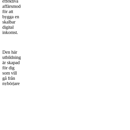
effektiva
affärsmodellerna
för att
bygga en
skalbar
digital
inkomst.
Den här
utbildningen
är skapad
för dig
som vill
gå från
nybörjare
till
strategisk
affiliate
med
verklig
förståelse,
inte bara
ytliga tips