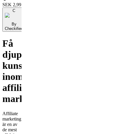
SEK 2,995
C
By
Checkified
Få
djupgående
kunskap
inom
affiliate
marketing
Affiliate
marketing
är en av
de mest