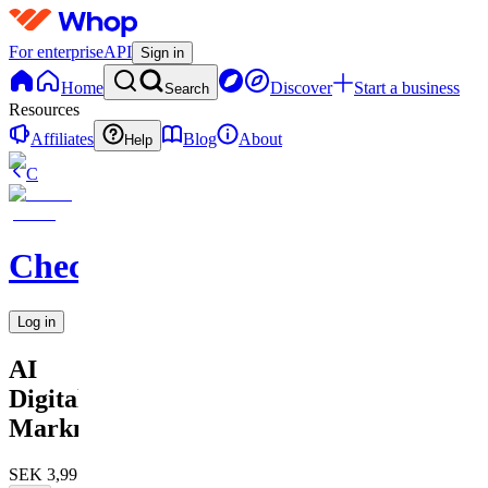
For enterprise
API
Sign in
Home
Discover
Start a business
Search
Resources
Affiliates
Blog
About
Help
C
Checkified
Log in
AI
Digital
Marknadsföring
SEK 3,995