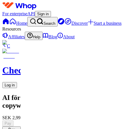
For enterprise
API
Sign in
Home
Discover
Start a business
Search
Resources
Affiliates
Blog
About
Help
C
Checkified
Log in
AI för
copywriters
SEK 2,995
Pay