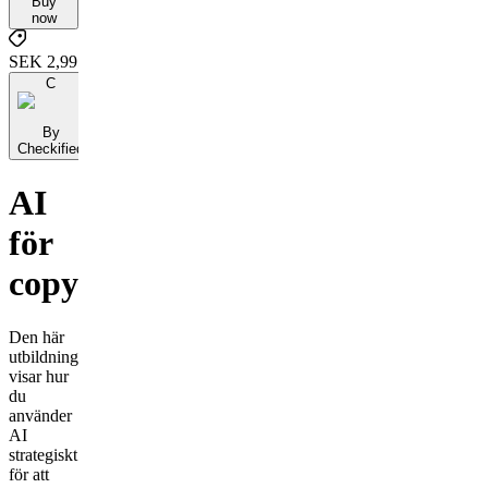
Buy
now
SEK 2,995
C
By
Checkified
AI
för
copywriters
Den här
utbildningen
visar hur
du
använder
AI
strategiskt
för att