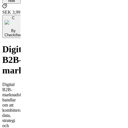
now
SEK 3,995
C
By
Checkified
Digital
B2B-
marknadsföring
Digital
B2B-
marknadsföring
handlar
om att
kombinera
data,
strategi
och