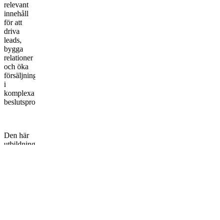
relevant
innehåll
för att
driva
leads,
bygga
relationer
och öka
försäljningen
i
komplexa
beslutsprocesser.
Den här
utbildningen
är skapad
för dig
som vill
förstå
hela
B2B-
marknadsföringens
ekosystem