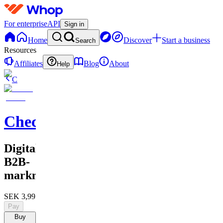
For enterprise
API
Sign in
Home
Discover
Start a business
Search
Resources
Affiliates
Blog
About
Help
C
Checkified
Digital
B2B-
marknadsföring
SEK 3,995
Pay
Buy