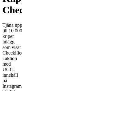
Checkified.se!
Tjäna upp
till 10 000
kr per
inlägg
som visar
Checkified.se
i aktion
med
UGC-
innehåll
på
Instagram,
TikTok
och
YouTube
Shorts.
Frequently
asked
questions
Vem passar