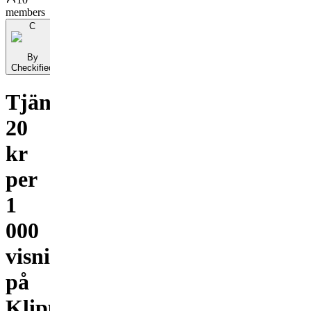
members
C
By
Checkified
Tjäna
20
kr
per
1
000
visningar
på
Klipping