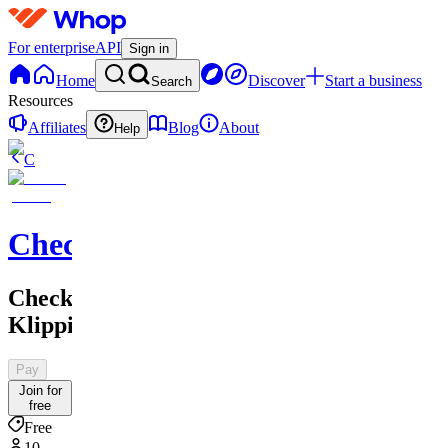
For enterprise
API
Sign in
Home
Discover
Start a business
Search
Resources
Affiliates
Blog
About
Help
C
Checkified
Checkified
Klipping
Pay
Join for
free
Free
10