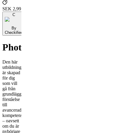
SEK 2,995
C
By
Checkified
Photoshop
Den här
utbildningen
är skapad
för dig
som vill
gå från
grundläggande
förståelse
till
avancerad
kompetens
– oavsett
om du är
nybörjare