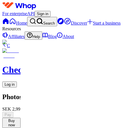
For enterprise
API
Sign in
Home
Discover
Start a business
Search
Resources
Affiliates
Blog
About
Help
C
Checkified
Log in
Photoshop
SEK 2,995
Pay
Buy
now