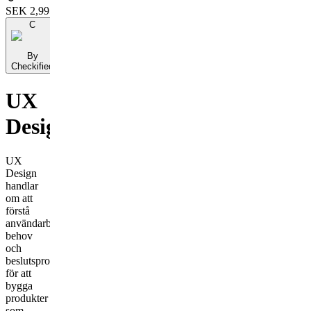
SEK 2,995
C
By
Checkified
UX
Designer
UX
Design
handlar
om att
förstå
användarbeteenden,
behov
och
beslutsprocesser
för att
bygga
produkter
som