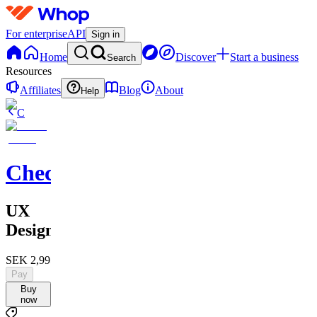
For enterprise
API
Sign in
Home
Discover
Start a business
Search
Resources
Affiliates
Blog
About
Help
C
Checkified
UX
Designer
SEK 2,995
Pay
Buy
now