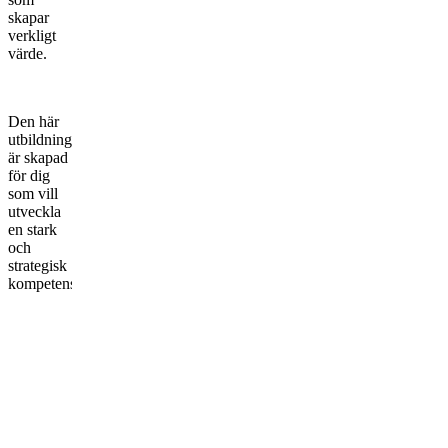
skapar
verkligt
värde.
Den här
utbildningen
är skapad
för dig
som vill
utveckla
en stark
och
strategisk
kompetens
inom UX,
från
grundläggande
principer
till
avancerad
användarcentrerad
design.