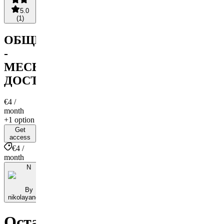
5.0
(
1
)
ОБЩНОСТ
-
МЕСЕЧЕН
ДОСТЪП
€4
/
month
+1 option
Get
access
€4 /
month
N
By
nikolayanchev
Остави