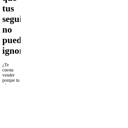
tus
seguidores
no
puedan
ignorar
¿Te
cuesta
vender
porque tu
oferta no
se siente
lo
suficientemente
clara,
atractiva
o
diferenciada?
¿Sientes