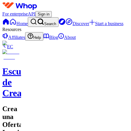
For enterprise
API
Sign in
Home
Discover
Start a business
Search
Resources
Affiliates
Blog
About
Help
EC
Escuela
de
Creadores
Crea
una
Oferta