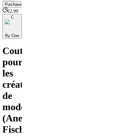
Purchase
€2.99
C
By Cloe
Couture
pour
les
créateurs
de
mode
(Anette
Fischer)