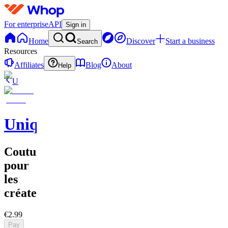
For enterprise
API
Sign in
Home
Discover
Start a business
Search
Resources
Affiliates
Blog
About
Help
U
UniqueEnCouture
Couture
pour
les
créateurs
€2.99
Pay