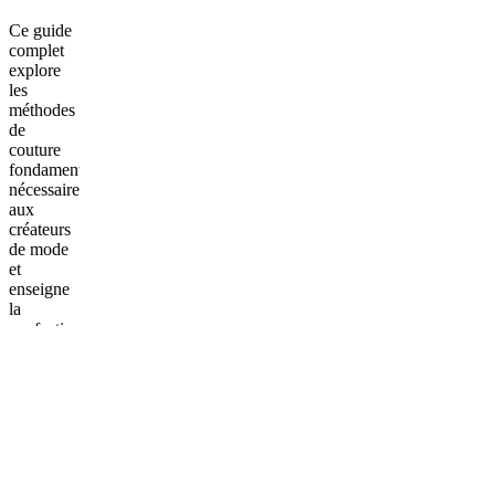
Ce guide
complet
explore
les
méthodes
de
couture
fondamentales
nécessaires
aux
créateurs
de mode
et
enseigne
la
confection
de
vêtements
professionnels.
Le
premier
chapitre
présente
les outils