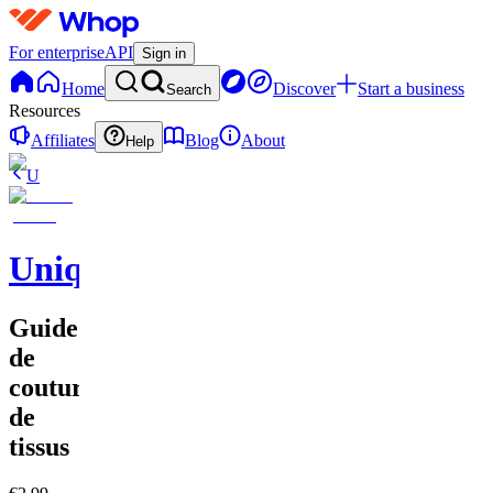
For enterprise
API
Sign in
Home
Discover
Start a business
Search
Resources
Affiliates
Blog
About
Help
U
UniqueEnCouture
Guide
de
couture
de
tissus