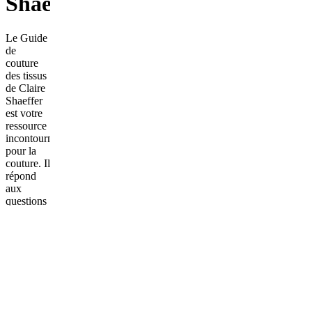
Shaeffer
Le Guide
de
couture
des tissus
de Claire
Shaeffer
est votre
ressource
incontournable
pour la
couture. Il
répond
aux
questions
les plus
courantes
et vous
informe
sur les
dernières
avancées
en la