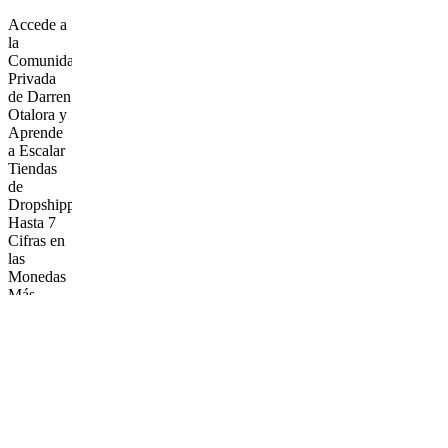
Accede a
la
Comunidad
Privada
de Darren
Otalora y
Aprende
a Escalar
Tiendas
de
Dropshipping
Hasta 7
Cifras en
las
Monedas
Más
Fuertes
del
Mundo.
Frequently
asked
questions
🎯