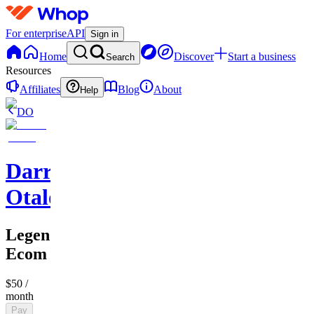
For enterprise
API
Sign in
Home
Discover
Start a business
Search
Resources
Affiliates
Blog
About
Help
DO
Darren
Otalora
Legendary
Ecom
$50
/
month
Pay