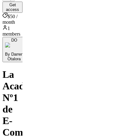
Get
access
$50 /
month
1
members
DO
By Darren
Otalora
La
Academia
Nº1
de
E-
Commerce