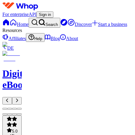
For enterprise
API
Sign in
Home
Discover
Start a business
Search
Resources
Affiliates
Blog
About
Help
DE
Digital
eBooks
5.0