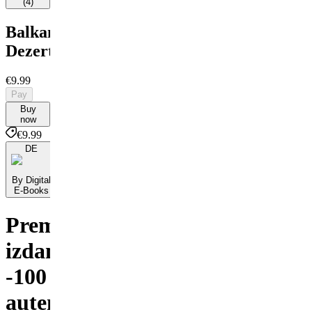
(
4
)
Balkanski
Dezerti
€9.99
Pay
Buy
now
€9.99
DE
By Digital
E-Books
Premium
izdanje
-100
autentičnih