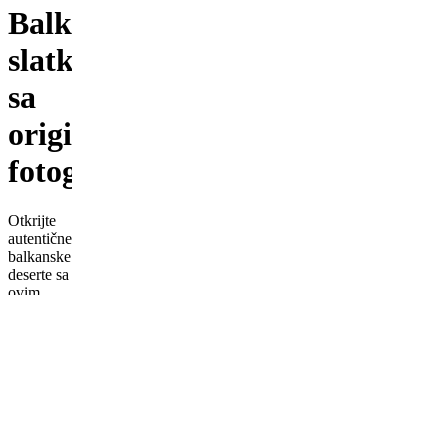
Balkanskih
slatkiša
sa
originalnim
fotografijam
Otkrijte
autentične
balkanske
deserte sa
ovim
premium
kuvarom
– 250
strana
punjenih:
✅
100
tradicionalnih