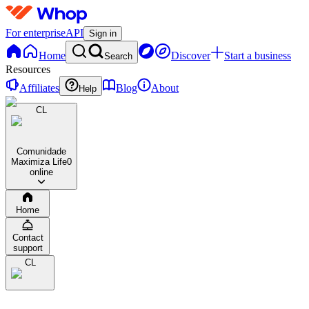
For enterprise
API
Sign in
Home
Discover
Start a business
Search
Resources
Affiliates
Blog
About
Help
CL
Comunidade
Maximiza Life
0
online
Home
Contact
support
CL