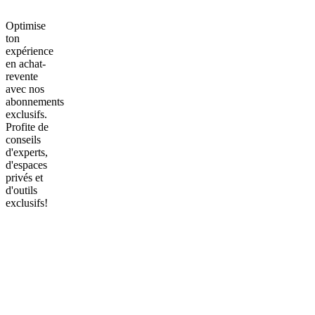
Optimise
ton
expérience
en achat-
revente
avec nos
abonnements
exclusifs.
Profite de
conseils
d'experts,
d'espaces
privés et
d'outils
exclusifs!
Frequently
asked
questions
Comment
fonctionne
l'Autochat?