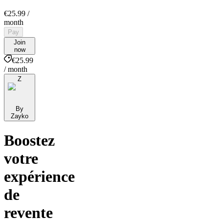
€25.99
/
month
Pay
Join
now
€25.99
/ month
Z
By
Zayko
Boostez
votre
expérience
de
revente