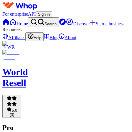
For enterprise
API
Sign in
Home
Discover
Start a business
Search
Resources
Affiliates
Blog
About
Help
WR
World
Resell
5.0
(
3
)
Pro