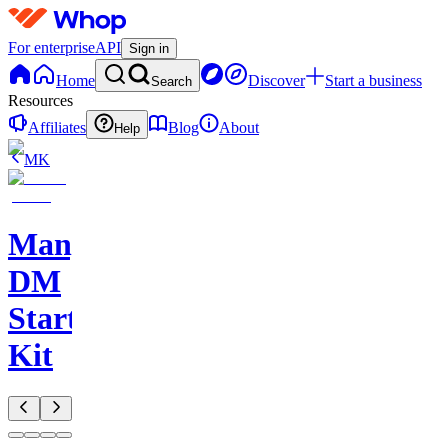
For enterprise
API
Sign in
Home
Discover
Start a business
Search
Resources
Affiliates
Blog
About
Help
MK
ManyChat
DM
Starter
Kit