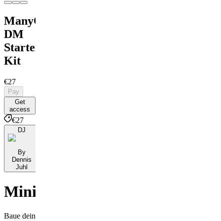
ManyChat
DM
Starter
Kit
€27
Pay
Get
access
€27
DJ
By
Dennis
Juhl
Minikurs
Baue dein