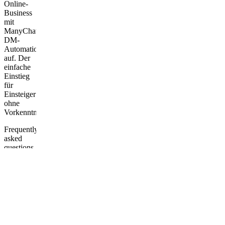
Online-
Business
mit
ManyChat
DM-
Automationen
auf. Der
einfache
Einstieg
für
Einsteiger
ohne
Vorkenntnisse.
Frequently
asked
questions
Ist der
Kurs
auch für
Anfänger
geeignet?
Wie viel
Zeit muss
ich in den