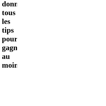
donne
tous
les
tips
pour
gagner
au
moins
2k/mois
Accompagnement
& Suivi
Vinted :
fournisseur
+ produits