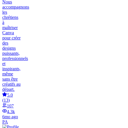
Nous
accompagnons
les
chrétiens
à
maîtriser
Canva
pour créer
des
designs
puissants,
professionnels
et
inspirants,
même
sans être
créatifs au
départ.
5.0
(
13
)
107
4.3k
6mo ago
PA