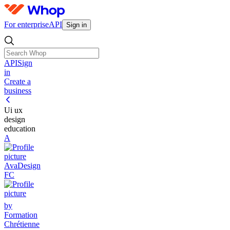
For enterprise
API
Sign in
API
Sign
in
Create a
business
Ui ux
design
education
A
AvaDesign
FC
by
Formation
Chrétienne