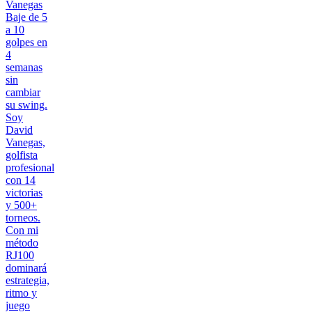
Vanegas
Baje de 5
a 10
golpes en
4
semanas
sin
cambiar
su swing.
Soy
David
Vanegas,
golfista
profesional
con 14
victorias
y 500+
torneos.
Con mi
método
RJ100
dominará
estrategia,
ritmo y
juego