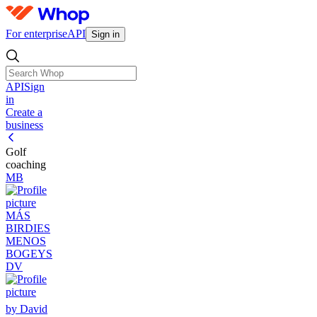
For enterprise
API
Sign in
API
Sign
in
Create a
business
Golf
coaching
MB
MÁS
BIRDIES
MENOS
BOGEYS
DV
by David