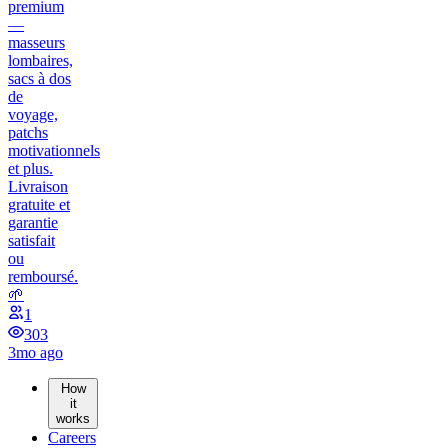
premium
—
masseurs
lombaires,
sacs à dos
de
voyage,
patchs
motivationnels
et plus.
Livraison
gratuite et
garantie
satisfait
ou
remboursé.
🌱
1
303
3mo ago
How
it
works
Careers