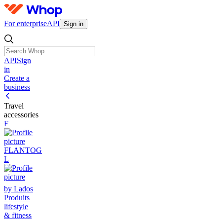
For enterprise
API
Sign in
API
Sign
in
Create a
business
Travel
accessories
F
FLANTOG
L
by Lados
Produits
lifestyle
& fitness