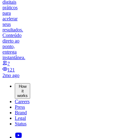
digitais
práticos
para
acelerar
seus
resultados.
Conteúdo
direto ao
ponto,
entrega
instantânea.
7
121
2mo ago
How
it
works
Careers
Press
Brand
Legal
Status