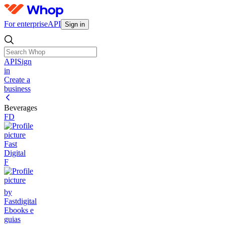
For enterprise
API
Sign in
API
Sign
in
Create a
business
Beverages
FD
Fast
Digital
F
by
Fastdigital
Ebooks e
guias