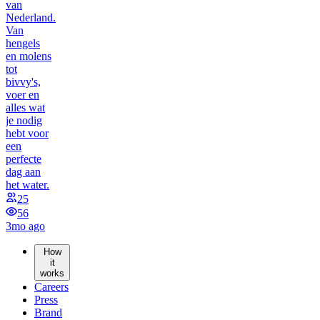
van
Nederland.
Van
hengels
en molens
tot
bivvy's,
voer en
alles wat
je nodig
hebt voor
een
perfecte
dag aan
het water.
25
56
3mo ago
How
it
works
Careers
Press
Brand