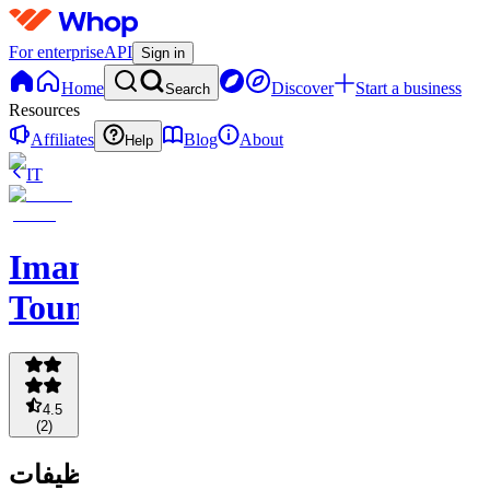
For enterprise
API
Sign in
Home
Discover
Start a business
Search
Resources
Affiliates
Blog
About
Help
IT
Imane
Toumi
4.5
(
2
)
تنظيفات