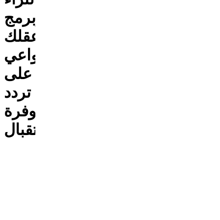
وبرمج
عقلك
اللاواعي
على
تردد
الوفرة
والاستقبال
المال
طاقة،
وعلاقتك
به هي
انعكاس
لعلاقتك
بنفسك.
نغوص في