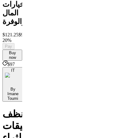
خيارات
المال
والوفرة
$121.25
$97
Save
20%
Pay
Buy
now
$97
IT
By
Imane
Toumi
نظف
معيقات
الثراء