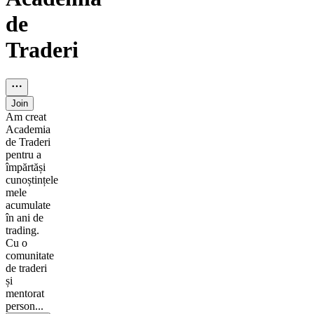
de
Traderi
Join
Am creat
Academia
de Traderi
pentru a
împărtăși
cunoștințele
mele
acumulate
în ani de
trading.
Cu o
comunitate
de traderi
și
mentorat
person...