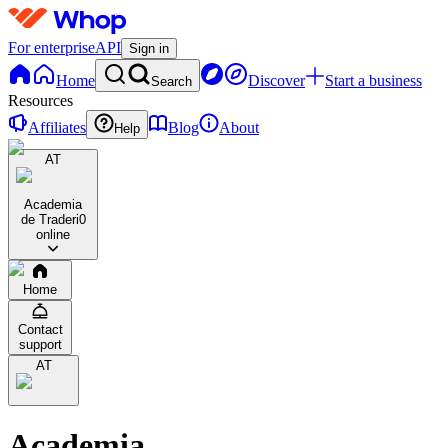
For enterprise
API
Sign in
Home
Discover
Start a business
Search
Resources
Affiliates
Blog
About
Help
AT
Academia
de Traderi
0
online
Home
Contact
support
AT
Academia