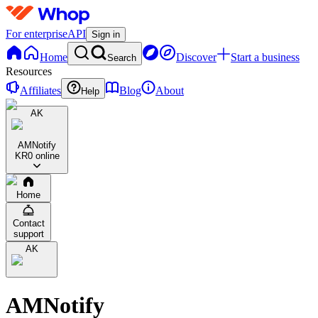
For enterprise
API
Sign in
Home
Discover
Start a business
Search
Resources
Affiliates
Blog
About
Help
AK
AMNotify
KR
0 online
Home
Contact
support
AK
AMNotify