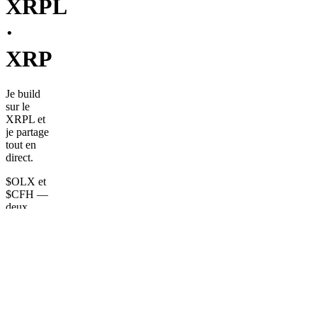
XRPL
·
XRP
Je build
sur le
XRPL et
je partage
tout en
direct.
$OLX et
$CFH —
deux
tokens
déflationnaires
avec
redistribution
réelle de
XRP
chaque