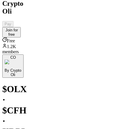
Crypto
Oli
Pay
Join for
free
Free
1.2K
members
CO
By Crypto
Oli
$OLX
·
$CFH
·