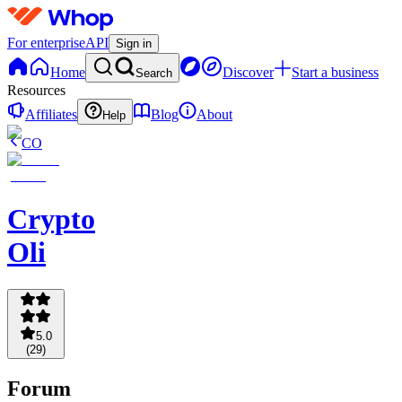
For enterprise
API
Sign in
Home
Discover
Start a business
Search
Resources
Affiliates
Blog
About
Help
CO
Crypto
Oli
5.0
(
29
)
Forum