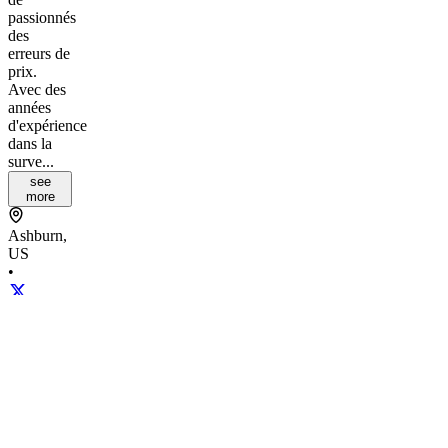
passionnés
des
erreurs de
prix.
Avec des
années
d'expérience
dans la
surve...
see
more
Ashburn,
US
•
•
Created
by
Z
Zarathoustra
🚀
475
joined