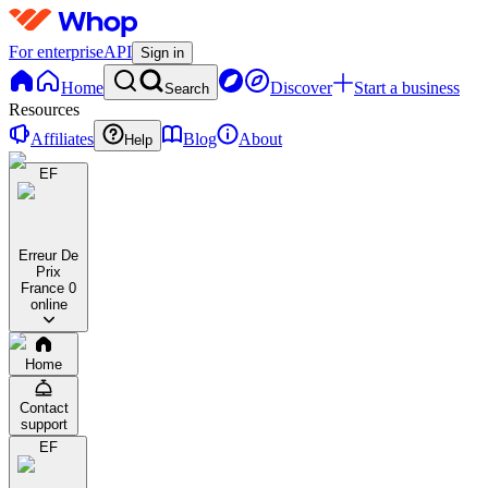
For enterprise
API
Sign in
Home
Discover
Start a business
Search
Resources
Affiliates
Blog
About
Help
EF
Erreur De
Prix
France
0
online
Home
Contact
support
EF