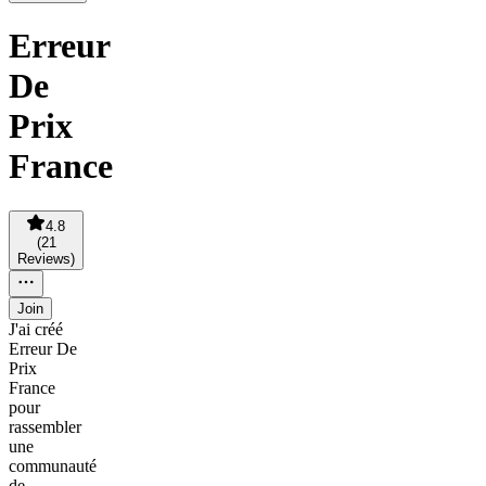
Erreur
De
Prix
France
4.8
(
21
Reviews
)
Join
J'ai créé
Erreur De
Prix
France
pour
rassembler
une
communauté
de