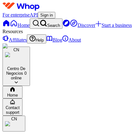
For enterprise
API
Sign in
Home
Discover
Start a business
Search
Resources
Affiliates
Blog
About
Help
CN
Centro De
Negocios
0
online
Home
Contact
support
CN