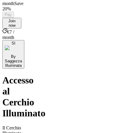
month
Save
20%
Pay
Join
now
€7 /
month
SI
By
Saggezza
Illuminata
Accesso
al
Cerchio
Illuminato
Il Cerchio