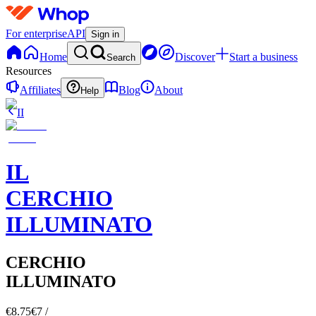
For enterprise
API
Sign in
Home
Discover
Start a business
Search
Resources
Affiliates
Blog
About
Help
II
IL
CERCHIO
ILLUMINATO
CERCHIO
ILLUMINATO
€8.75
€7
/