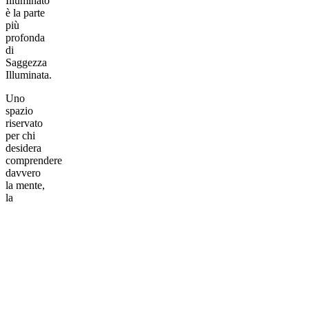
Illuminato
è la parte
più
profonda
di
Saggezza
Illuminata.
Uno
spazio
riservato
per chi
desidera
comprendere
davvero
la mente,
la
coscienza
e i
simboli
che
governano
la realtà.
All’interno
troverai: