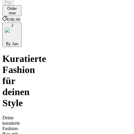
Pay
Order
now
€98.99
J
By Jan
Kuratierte
Fashion
für
deinen
Style
Deine
kuratierte
Fashion-
Box mit