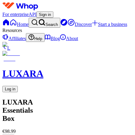
For enterprise
API
Sign in
Home
Discover
Start a business
Search
Resources
Affiliates
Blog
About
Help
L
LUXARA
Log in
LUXARA
Essentials
Box
€98.99