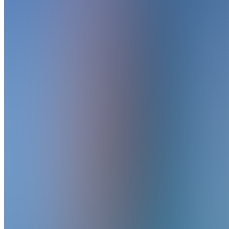
Ralph
Ton
Tuteur
Join
Ingénieur
et tuteur
passionné,
j’aide les
élèves de
secondaire
3, 4 et 5 à
maîtriser
les maths.
Chaque
semaine :
live
interactif,
vidéos