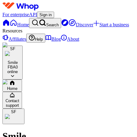
For enterprise
API
Sign in
Home
Discover
Start a business
Search
Resources
Affiliates
Blog
About
Help
SF
Smile
FBA
0
online
Home
Contact
support
SF
Smile