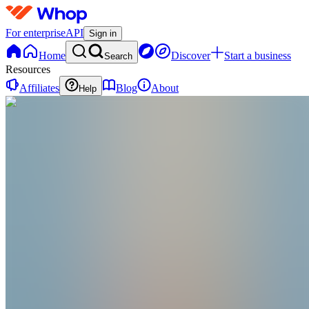
For enterprise
API
Sign in
Home
Discover
Start a business
Search
Resources
Affiliates
Blog
About
Help
C
Checkified
@
checkified
Skapa mer frihet i vardagen genom att bygga
ditt eget e-handelsföretag. Följ över 1000
svenskar som redan tagit steget och upptäck
hur det känns att jobba digitalt på riktigt.
Joined Jan 2024
0
Followers
0
Following
Message
Follow