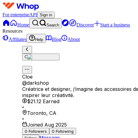
For enterprise
API
Sign in
Home
Discover
Start a business
Search
Resources
Affiliates
Blog
About
Help
C
Cloe
@
darkshop
Créatrice et designer, j’imagine des accessoires d
inspirer leur créativité.
$21.12
Earned
•
Toronto
,
CA
•
Joined Aug 2025
0
Followers
0
Following
Message