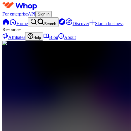
For enterprise
API
Sign in
Home
Discover
Start a business
Search
Resources
Affiliates
Blog
About
Help
U
UniqueEnCouture
0
online
Home
Contact
support
U
UniqueEnCouture