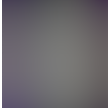
Join
Boutique
pour les
meilleurs
livres de
couture à
moins de
3€ le livre
Toronto,
CA
•
•
Created
by
C
Cloe
11
joined
Home