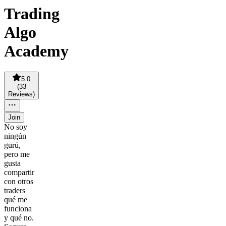
Trading
Algo
Academy
5.0
(
33
Reviews
)
Join
No soy
ningún
gurú,
pero me
gusta
compartir
con otros
traders
qué me
funciona
y qué no.