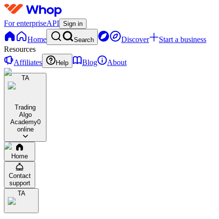
For enterprise
API
Sign in
Home
Discover
Start a business
Search
Resources
Affiliates
Blog
About
Help
TA
Trading
Algo
Academy
0
online
Home
Contact
support
TA