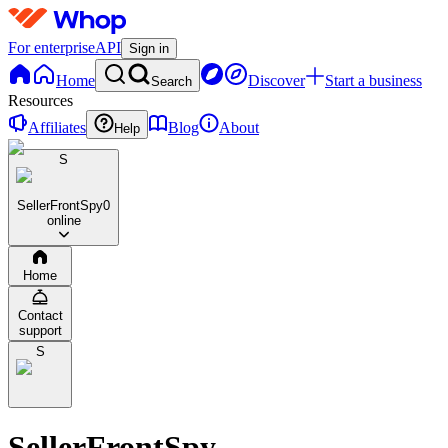
For enterprise
API
Sign in
Home
Discover
Start a business
Search
Resources
Affiliates
Blog
About
Help
S
SellerFrontSpy
0
online
Home
Contact
support
S
SellerFrontSpy