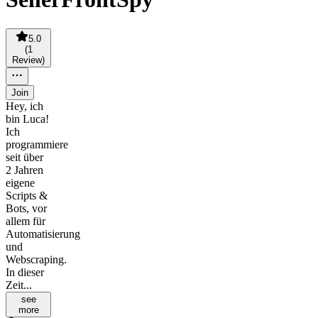
5.0
(
1
Review
)
Join
Hey, ich
bin Luca!
Ich
programmiere
seit über
2 Jahren
eigene
Scripts &
Bots, vor
allem für
Automatisierung
und
Webscraping.
In dieser
Zeit...
see
more