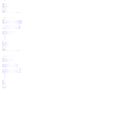
EC
Entraînement
: vidéos à
clipper
QC
Quels
outils de
clipping ?
C
🚨GAME
CAMPAIGNS
🚨
RC