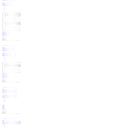
nous ?
DEBUTER
LE
CLIPPING
BD
Besoin
d'aide ?
ClipGame
DC
Devenir
clippeur
E
Entrainement