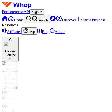
For enterprise
API
Sign in
Home
Discover
Start a business
Search
Resources
Affiliates
Blog
About
Help
C
Cliplink
0 online
Home
Contact
support
Onboarding
QN
Qui
sommes