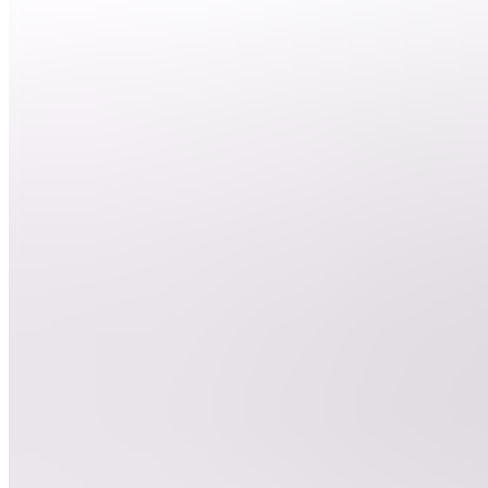
nous ?
DEBUTER
LE
CLIPPING
BD
Besoin
d'aide ?
ClipGame
DC
Devenir
clippeur
E
Entrainement