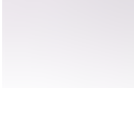
EC
Entraînement
: vidéos à
clipper
QC
Quels
outils de
clipping ?
C
🚨GAME
CAMPAIGNS
🚨
RC