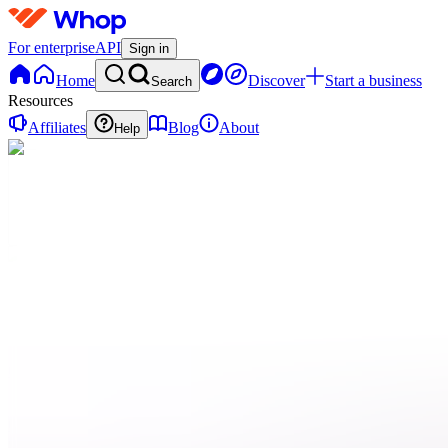
For enterprise
API
Sign in
Home
Discover
Start a business
Search
Resources
Affiliates
Blog
About
Help
C
Cliplink
0 online
Home
Contact
support
Onboarding
QN
Qui
sommes