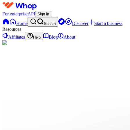
For enterprise
API
Sign in
Home
Discover
Start a business
Search
Resources
Affiliates
Blog
About
Help
C
Cliplink
0 online
Home
Contact
support
Onboarding
QN
Qui
sommes