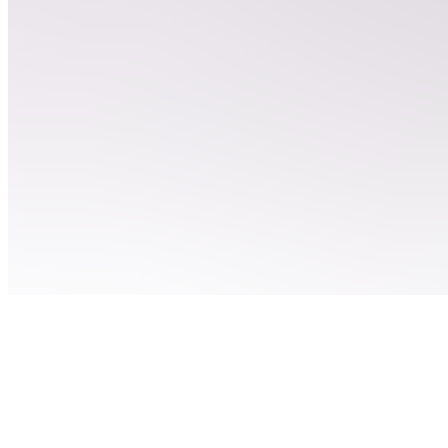
EC
Entraînement
: vidéos à
clipper
QC
Quels
outils de
clipping ?
C
🚨GAME
CAMPAIGNS
🚨
RC