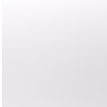
nous ?
DEBUTER
LE
CLIPPING
BD
Besoin
d'aide ?
ClipGame
DC
Devenir
clippeur
E
Entrainement