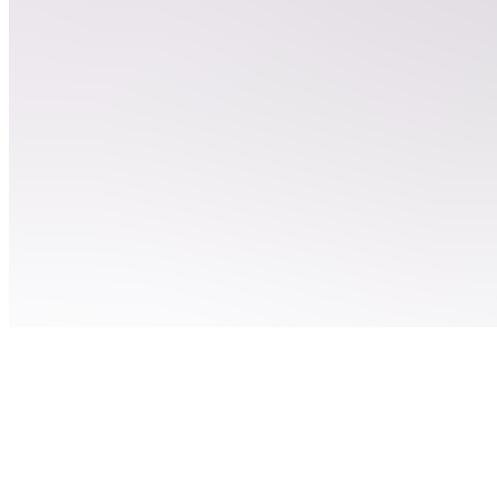
EC
Entraînement
: vidéos à
clipper
QC
Quels
outils de
clipping ?
C
🚨GAME
CAMPAIGNS
🚨
RC