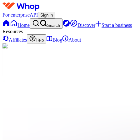
For enterprise
API
Sign in
Home
Discover
Start a business
Search
Resources
Affiliates
Blog
About
Help
C
Cliplink
0 online
Home
Contact
support
Onboarding
QN
Qui
sommes