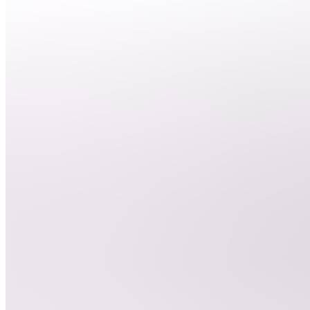
nous ?
DEBUTER
LE
CLIPPING
BD
Besoin
d'aide ?
ClipGame
DC
Devenir
clippeur
E
Entrainement